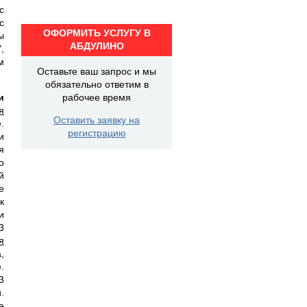
с
с
ОФОРМИТЬ УСЛУГУ В
ы
АБДУЛИНО
,
м
Оставьте ваш запрос и мы
обязательно ответим в
и
рабочее время
я
Оставить заявку на
.
регистрацию
и
я
о
й
е
к
и
3
я
,
.
3
.
е