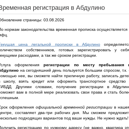
Временная регистрация в Абдулино
Обновление страницы: 03.08.2026
По нормам законодательства временная прописка осуществляется 
мфц.
Текущая цена легальной прописки в Абдулино
определяетс
количеством собственников, готовых зарегистрировать у себя
текущими расходами, а так же сроком регистрации.
Услуга оформления
регистрации по месту пребывания 
Абдулино
на сегодняшний день пользуется большим спросом, т.к. 
помощью нее, вы сможете найти приличную работу, записать дете
в школу, взять кредит или оформить транспортное средство 
ГИБДД. Другими словами, получение регистрации в Абдулин
поможет вам в полной мере реализовать свои права и стать боле
успешным.
Срок оформления
официальной временной регистрации
в наше
центре, составляет два-три рабочих дня. Мы сможем предложит
несколько подходящих вариантов под ваши нужды. Не нужно ждать!
Получить регистрацию по нужному адресу (не важно, квартира эт