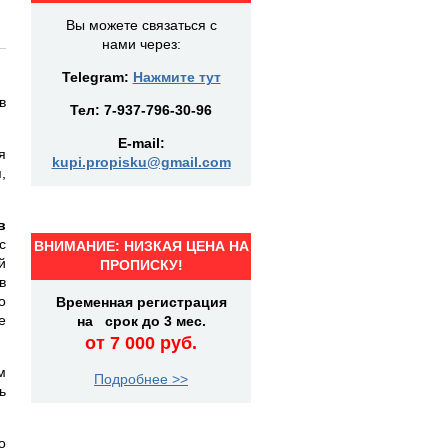
Вы можете связаться с
нами через:
Telegram:
Нажмите тут
в
Тел:
7-937-796-30-96
E-mail:
я
kupi.propisku@gmail.com
,
в
с
ВНИМАНИЕ: НИЗКАЯ ЦЕНА НА
й
ПРОПИСКУ!
в
о
Временная регистрация
е
на срок до 3 мес.
от 7 000 руб.
м
Подробнее >>
ь
о