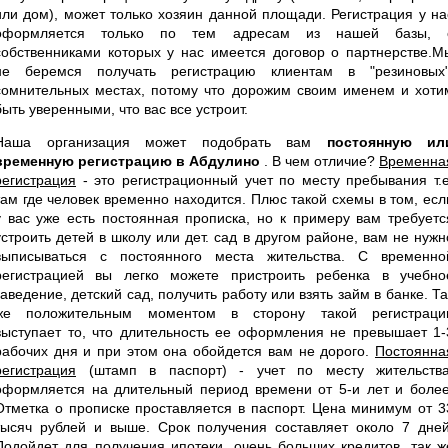
или дом), может только хозяин данной площади. Регистрация у на
оформляется только по тем адресам из нашей базы, 
собственниками которых у нас имеется договор о партнерстве.М
не беремся получать регистрацию клиентам в "резиновых"
сомнительных местах, потому что дорожим своим именем и хоти
быть уверенными, что вас все устроит.
Наша организация может подобрать вам
постоянную ил
временную регистрацию в Абдулино
. В чем отличие?
Временна
регистрация
- это регистрационный учет по месту пребывания т.е
там где человек временно находится. Плюс такой схемы в том, есл
у вас уже есть постоянная прописка, но к примеру вам требуетс
устроить детей в школу или дет. сад в другом районе, вам не нужн
выписываться с постоянного места жительства. С временно
регистрацией вы легко можете пристроить ребенка в учебно
заведение, детский сад, получить работу или взять займ в банке. Та
же положительным моментом в сторону такой регистраци
выступает то, что длительность ее оформления не превышает 1-
рабочих дня и при этом она обойдется вам не дорого.
Постоянна
регистрация
(штамп в паспорт) - учет по месту жительства
оформляется на длительный период времени от 5-и лет и более
Отметка о прописке проставляется в паспорт. Цена минимум от 3
тысяч рублей и выше. Срок получения составляет около 7 дней
Подойдет для получения ипотеки, очень больших кредитов, так ж